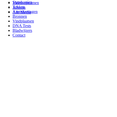
Stambomen
Video-opnamen
Takken
Albums
Aantekeningen
Alle Media
Bronnen
Vindplaatsen
DNA Tests
Bladwijzers
Contact