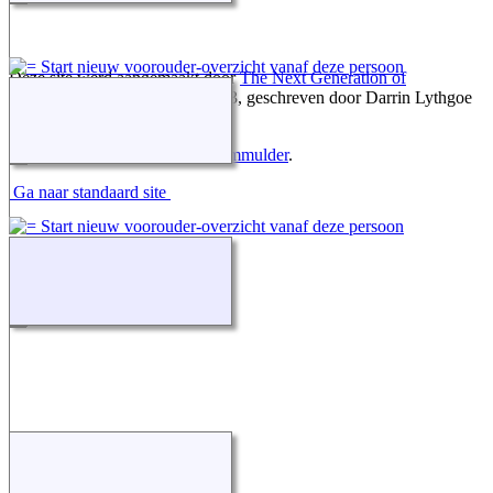
Deze site werd aangemaakt door
The Next Generation of
Genealogy Sitebuilding
v. 15.0.3, geschreven door Darrin Lythgoe
© 2001-2026.
Gegevens onderhouden door
jbmmulder
.
Ga naar standaard site