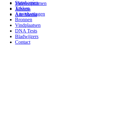
Stambomen
Video-opnamen
Takken
Albums
Aantekeningen
Alle Media
Bronnen
Vindplaatsen
DNA Tests
Bladwijzers
Contact