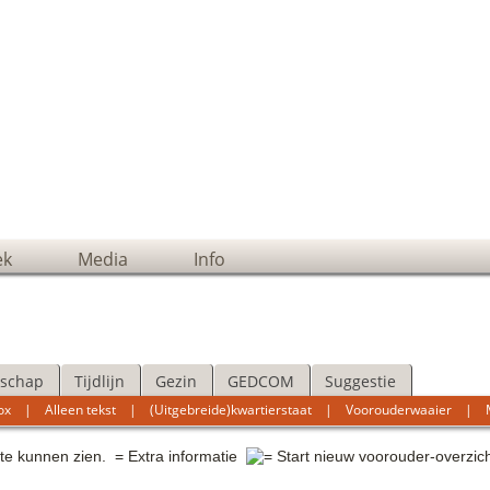
ek
Media
Info
schap
Tijdlijn
Gezin
GEDCOM
Suggestie
ox
|
Alleen tekst
|
(Uitgebreide)kwartierstaat
|
Voorouderwaaier
|
 te kunnen zien.
= Extra informatie