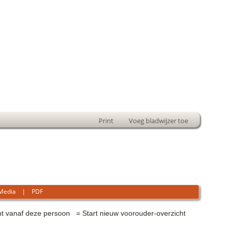
Print
Voeg bladwijzer toe
Media
|
PDF
= Start nieuw voorouder-overzicht