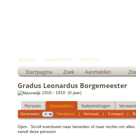
MULDER
VAN VOORST
CONTACT
Startpagina
Zoek
Aanmelden
Zo
Gradus Leonardus Borgemeester
1910 - 1910 (0 jaar)
Persoon
Voorouders
Nakomelingen
Verwant
Generaties:
Standaard
|
Verticaal
|
Compact
|
B
Opm.: Scroll eventueel naar beneden of naar rechts om alles
vanaf deze persoon