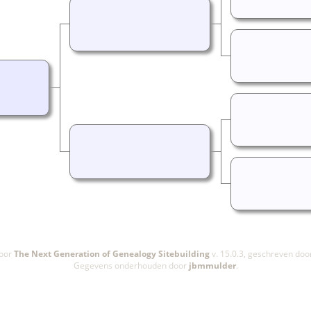
door
The Next Generation of Genealogy Sitebuilding
v. 15.0.3, geschreven doo
Gegevens onderhouden door
jbmmulder
.