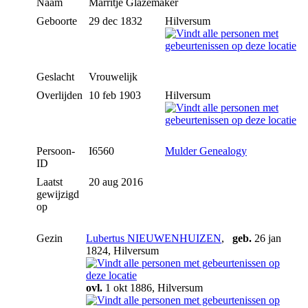
Naam
Marritje
Glazemaker
Geboorte
29 dec 1832
Hilversum
Geslacht
Vrouwelijk
Overlijden
10 feb 1903
Hilversum
Persoon-
I6560
Mulder Genealogy
ID
Laatst
20 aug 2016
gewijzigd
op
Gezin
Lubertus NIEUWENHUIZEN
,
geb.
26 jan
1824, Hilversum
ovl.
1 okt 1886, Hilversum