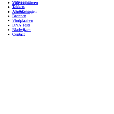
Stambomen
Video-opnamen
Takken
Albums
Aantekeningen
Alle Media
Bronnen
Vindplaatsen
DNA Tests
Bladwijzers
Contact