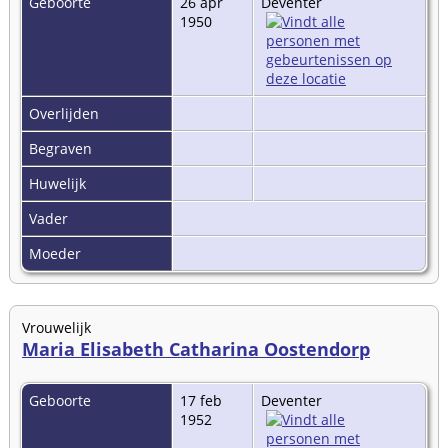
Geboorte
26 apr
Deventer
1950
Overlijden
Begraven
Huwelijk
Vader
Moeder
Vrouwelijk
Maria Elisabeth Catharina Oostendorp
Geboorte
17 feb
Deventer
1952