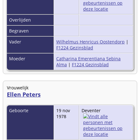
Overlijden
Begraven
Vader
Wilhelmus Henricus Oostendorp
|
F1224 Gezinsblad
Moeder
Catharina Emerentiana Sebina
Alma
|
F1224 Gezinsblad
Vrouwelijk
Ellen Peters
Geboorte
19 nov
Deventer
1978